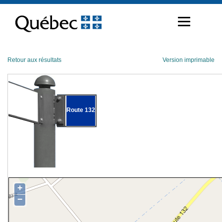
Passer
au
contenu
Retour aux résultats
Version imprimable
Route 132
+
−