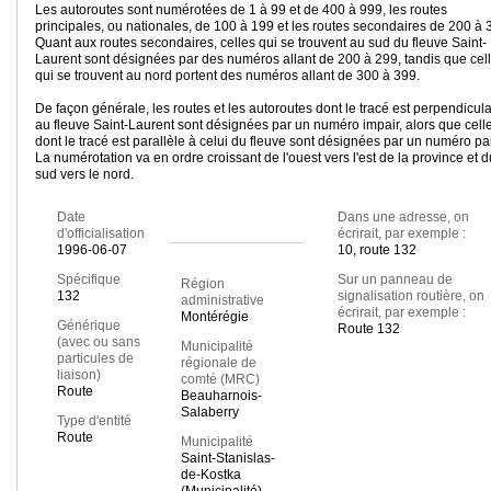
Les autoroutes sont numérotées de 1 à 99 et de 400 à 999, les routes
principales, ou nationales, de 100 à 199 et les routes secondaires de 200 à 
Quant aux routes secondaires, celles qui se trouvent au sud du fleuve Saint-
Laurent sont désignées par des numéros allant de 200 à 299, tandis que cel
qui se trouvent au nord portent des numéros allant de 300 à 399.
De façon générale, les routes et les autoroutes dont le tracé est perpendicula
au fleuve Saint-Laurent sont désignées par un numéro impair, alors que cell
dont le tracé est parallèle à celui du fleuve sont désignées par un numéro pai
La numérotation va en ordre croissant de l'ouest vers l'est de la province et d
sud vers le nord.
Date
Dans une adresse, on
d'officialisation
écrirait, par exemple :
1996-06-07
10, route 132
Spécifique
Sur un panneau de
Région
132
signalisation routière, on
administrative
écrirait, par exemple :
Montérégie
Générique
Route 132
(avec ou sans
Municipalité
particules de
régionale de
liaison)
comté (MRC)
Route
Beauharnois-
Salaberry
Type d'entité
Route
Municipalité
Saint-Stanislas-
de-Kostka