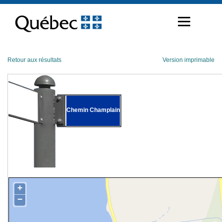
Passer
au
contenu
Retour aux résultats
Version imprimable
Chemin Champlain
+
−