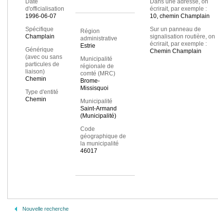
Date
Dans une adresse, on
d'officialisation
écrirait, par exemple :
1996-06-07
10, chemin Champlain
Spécifique
Sur un panneau de
Région
Champlain
signalisation routière, on
administrative
écrirait, par exemple :
Estrie
Générique
Chemin Champlain
(avec ou sans
Municipalité
particules de
régionale de
liaison)
comté (MRC)
Chemin
Brome-
Missisquoi
Type d'entité
Chemin
Municipalité
Saint-Armand
(Municipalité)
Code
géographique de
la municipalité
46017
Nouvelle recherche