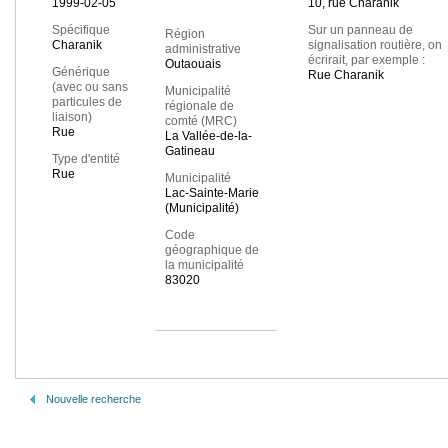
1999-02-05
10, rue Charanik
Spécifique
Sur un panneau de
Région
Charanik
signalisation routière, on
administrative
écrirait, par exemple :
Outaouais
Générique
Rue Charanik
(avec ou sans
Municipalité
particules de
régionale de
liaison)
comté (MRC)
Rue
La Vallée-de-la-
Gatineau
Type d'entité
Rue
Municipalité
Lac-Sainte-Marie
(Municipalité)
Code
géographique de
la municipalité
83020
Nouvelle recherche