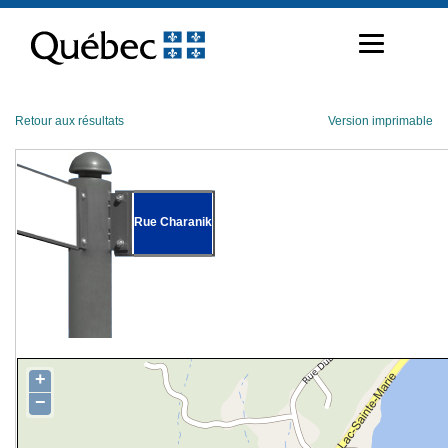
Passer
au
contenu
Retour aux résultats
Version imprimable
Rue Charanik
+
−