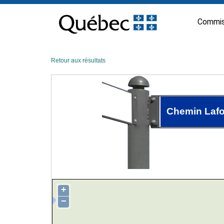
Passer
au
Commis
contenu
Retour aux résultats
Chemin Lafo
+
−