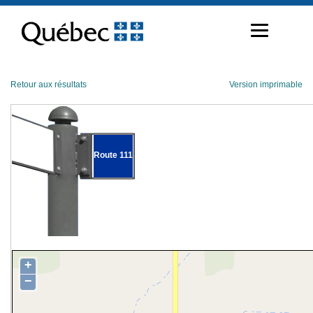
Passer
au
contenu
Retour aux résultats
Version imprimable
Route 111
+
−