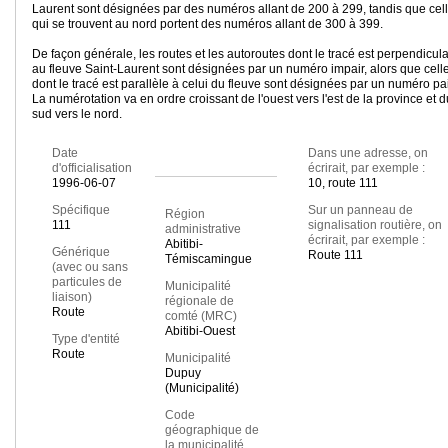
Laurent sont désignées par des numéros allant de 200 à 299, tandis que cel
qui se trouvent au nord portent des numéros allant de 300 à 399.
De façon générale, les routes et les autoroutes dont le tracé est perpendicula
au fleuve Saint-Laurent sont désignées par un numéro impair, alors que cell
dont le tracé est parallèle à celui du fleuve sont désignées par un numéro pai
La numérotation va en ordre croissant de l'ouest vers l'est de la province et d
sud vers le nord.
Date
Dans une adresse, on
d'officialisation
écrirait, par exemple :
1996-06-07
10, route 111
Spécifique
Sur un panneau de
Région
111
signalisation routière, on
administrative
écrirait, par exemple :
Abitibi-
Générique
Route 111
Témiscamingue
(avec ou sans
particules de
Municipalité
liaison)
régionale de
Route
comté (MRC)
Abitibi-Ouest
Type d'entité
Route
Municipalité
Dupuy
(Municipalité)
Code
géographique de
la municipalité