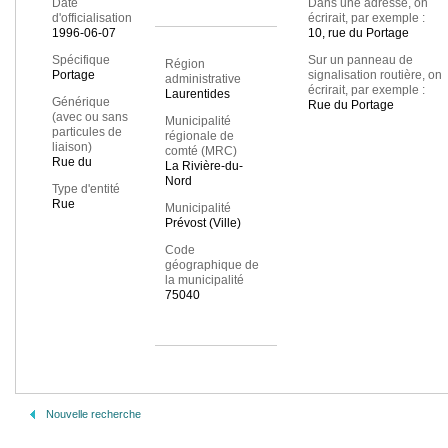
Date
Dans une adresse, on
d'officialisation
écrirait, par exemple :
1996-06-07
10, rue du Portage
Spécifique
Sur un panneau de
Région
Portage
signalisation routière, on
administrative
écrirait, par exemple :
Laurentides
Générique
Rue du Portage
(avec ou sans
Municipalité
particules de
régionale de
liaison)
comté (MRC)
Rue du
La Rivière-du-
Nord
Type d'entité
Rue
Municipalité
Prévost (Ville)
Code
géographique de
la municipalité
75040
Nouvelle recherche