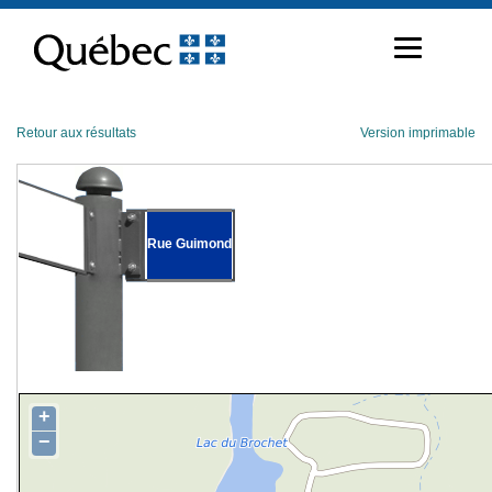
Passer
au
contenu
Retour aux résultats
Version imprimable
Rue Guimond
+
−