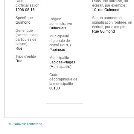
Date
Dans une adresse, on
d'officialisation
écrirait, par exemple :
1996-08-16
10, rue Guimond
Spécifique
Sur un panneau de
Région
Guimond
signalisation routière, on
administrative
écrirait, par exemple :
Outaouais
Générique
Rue Guimond
(avec ou sans
Municipalité
particules de
régionale de
liaison)
comté (MRC)
Rue
Papineau
Type d'entité
Municipalité
Rue
Lac-des-Plages
(Municipalité)
Code
géographique de
la municipalité
80130
Nouvelle recherche