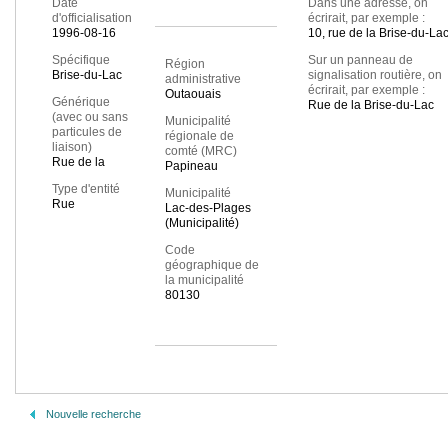
Date
Dans une adresse, on
d'officialisation
écrirait, par exemple :
1996-08-16
10, rue de la Brise-du-La
Spécifique
Sur un panneau de
Région
Brise-du-Lac
signalisation routière, on
administrative
écrirait, par exemple :
Outaouais
Générique
Rue de la Brise-du-Lac
(avec ou sans
Municipalité
particules de
régionale de
liaison)
comté (MRC)
Rue de la
Papineau
Type d'entité
Municipalité
Rue
Lac-des-Plages
(Municipalité)
Code
géographique de
la municipalité
80130
Nouvelle recherche