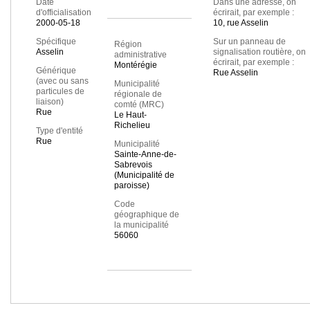
Date
Dans une adresse, on
d'officialisation
écrirait, par exemple :
2000-05-18
10, rue Asselin
Spécifique
Sur un panneau de
Région
Asselin
signalisation routière, on
administrative
écrirait, par exemple :
Montérégie
Générique
Rue Asselin
(avec ou sans
Municipalité
particules de
régionale de
liaison)
comté (MRC)
Rue
Le Haut-
Richelieu
Type d'entité
Rue
Municipalité
Sainte-Anne-de-
Sabrevois
(Municipalité de
paroisse)
Code
géographique de
la municipalité
56060