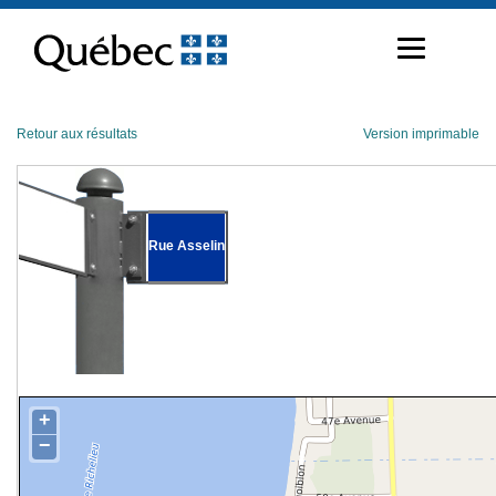
Passer
au
contenu
Retour aux résultats
Version imprimable
Rue Asselin
+
−