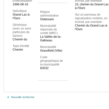
d'officialisation
écrirait, par exemple :
1996-08-16
10, chemin du Grand-Lac
à-l'Ours
Spécifique
Région
Grand-Lac-à-
Sur un panneau de
administrative
l'Ours
signalisation routière, on
Outaouais
écrirait, par exemple :
Générique
Chemin du Grand-Lac-à-
Municipalité
(avec ou sans
l'Ours
régionale de
particules de
comté (MRC)
liaison)
La Vallée-de-la-
Chemin du
Gatineau
Type d'entité
Municipalité
Chemin
Gracefield (Ville)
Code
géographique de
la municipalité
83032
Nouvelle recherche