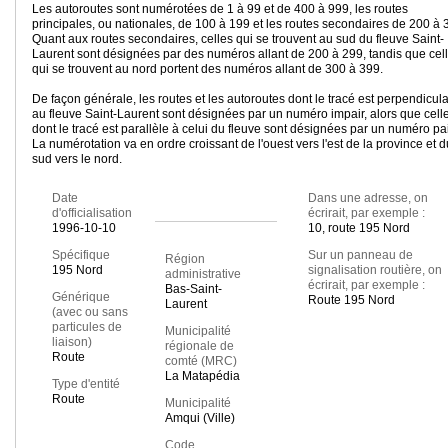
Les autoroutes sont numérotées de 1 à 99 et de 400 à 999, les routes
principales, ou nationales, de 100 à 199 et les routes secondaires de 200 à 
Quant aux routes secondaires, celles qui se trouvent au sud du fleuve Saint-
Laurent sont désignées par des numéros allant de 200 à 299, tandis que cel
qui se trouvent au nord portent des numéros allant de 300 à 399.
De façon générale, les routes et les autoroutes dont le tracé est perpendicula
au fleuve Saint-Laurent sont désignées par un numéro impair, alors que cell
dont le tracé est parallèle à celui du fleuve sont désignées par un numéro pai
La numérotation va en ordre croissant de l'ouest vers l'est de la province et d
sud vers le nord.
Date
Dans une adresse, on
d'officialisation
écrirait, par exemple :
1996-10-10
10, route 195 Nord
Spécifique
Sur un panneau de
Région
195 Nord
signalisation routière, on
administrative
écrirait, par exemple :
Bas-Saint-
Générique
Route 195 Nord
Laurent
(avec ou sans
particules de
Municipalité
liaison)
régionale de
Route
comté (MRC)
La Matapédia
Type d'entité
Route
Municipalité
Amqui (Ville)
Code