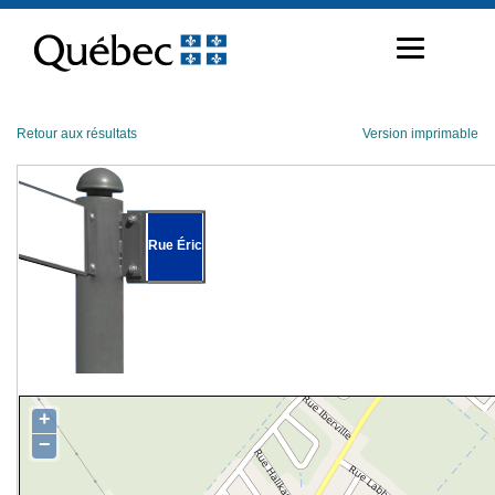
Passer
au
contenu
Retour aux résultats
Version imprimable
Rue Éric
+
−