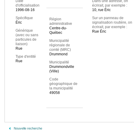
Date
Dans une adresse, on
d'officialisation
écrirait, par exemple :
1996-08-16
10, rue Éric
Spécifique
Sur un panneau de
Région
Éric
signalisation routière, on
administrative
écrirait, par exemple :
Centre-du-
Générique
Rue Éric
Québec
(avec ou sans
particules de
Municipalité
liaison)
régionale de
Rue
comté (MRC)
Drummond
Type d'entité
Rue
Municipalité
Drummondville
(Ville)
Code
géographique de
la municipalité
49058
Nouvelle recherche