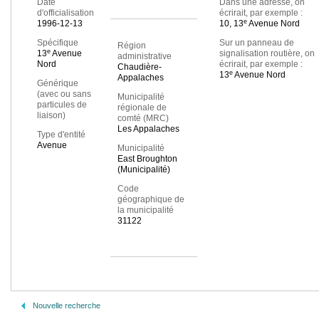
Date
Dans une adresse, on
d'officialisation
écrirait, par exemple :
e
1996-12-13
10, 13
Avenue Nord
Spécifique
Sur un panneau de
Région
e
13
Avenue
signalisation routière, on
administrative
Nord
écrirait, par exemple :
Chaudière-
e
13
Avenue Nord
Appalaches
Générique
(avec ou sans
Municipalité
particules de
régionale de
liaison)
comté (MRC)
Les Appalaches
Type d'entité
Avenue
Municipalité
East Broughton
(Municipalité)
Code
géographique de
la municipalité
31122
Nouvelle recherche