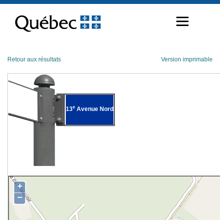
Passer
au
contenu
Retour aux résultats
Version imprimable
e
13
Avenue Nord
+
−