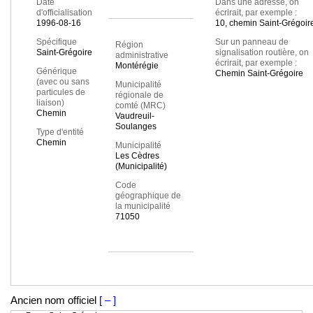
Date
Dans une adresse, on
d'officialisation
écrirait, par exemple :
1996-08-16
10, chemin Saint-Grégoir
Spécifique
Sur un panneau de
Région
Saint-Grégoire
signalisation routière, on
administrative
écrirait, par exemple :
Montérégie
Générique
Chemin Saint-Grégoire
(avec ou sans
Municipalité
particules de
régionale de
liaison)
comté (MRC)
Chemin
Vaudreuil-
Soulanges
Type d'entité
Chemin
Municipalité
Les Cèdres
(Municipalité)
Code
géographique de
la municipalité
71050
Ancien nom officiel
[ – ]