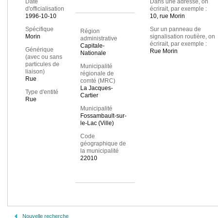
Date
Dans une adresse, on
d'officialisation
écrirait, par exemple :
1996-10-10
10, rue Morin
Spécifique
Sur un panneau de
Région
Morin
signalisation routière, on
administrative
écrirait, par exemple :
Capitale-
Générique
Rue Morin
Nationale
(avec ou sans
particules de
Municipalité
liaison)
régionale de
Rue
comté (MRC)
La Jacques-
Type d'entité
Cartier
Rue
Municipalité
Fossambault-sur-
le-Lac (Ville)
Code
géographique de
la municipalité
22010
Nouvelle recherche