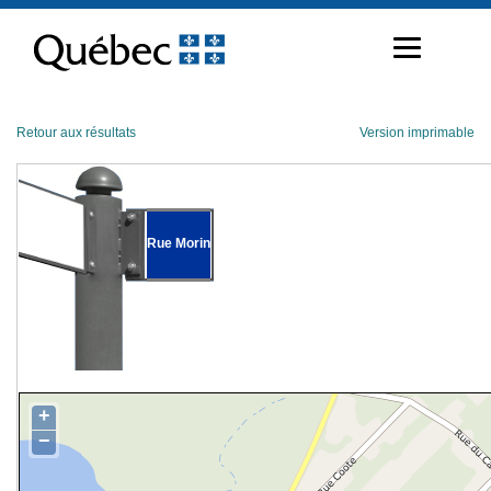
Passer
au
contenu
Retour aux résultats
Version imprimable
Rue Morin
+
−