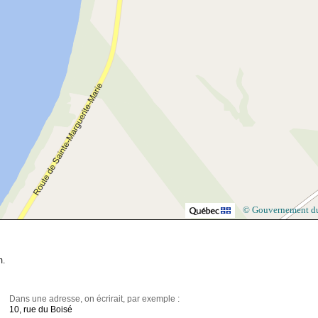
© Gouvernement d
m.
Dans une adresse, on écrirait, par exemple :
10, rue du Boisé