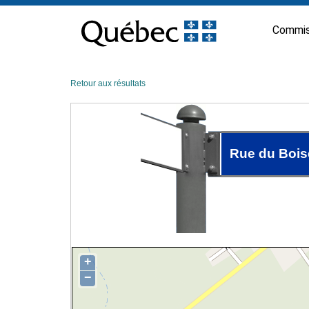
Passer
au
Commis
contenu
Retour aux résultats
Rue du Bois
+
−