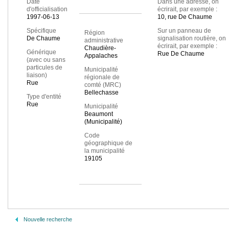
Date
Dans une adresse, on
d'officialisation
écrirait, par exemple :
1997-06-13
10, rue De Chaume
Spécifique
Sur un panneau de
Région
De Chaume
signalisation routière, on
administrative
écrirait, par exemple :
Chaudière-
Générique
Rue De Chaume
Appalaches
(avec ou sans
particules de
Municipalité
liaison)
régionale de
Rue
comté (MRC)
Bellechasse
Type d'entité
Rue
Municipalité
Beaumont
(Municipalité)
Code
géographique de
la municipalité
19105
Nouvelle recherche