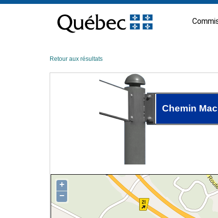
Passer
au
Commis
contenu
Retour aux résultats
Chemin Mac
+
−