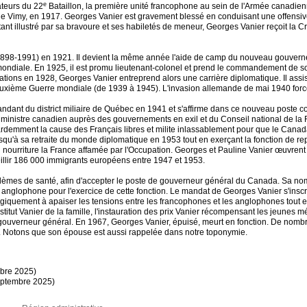
e
ateurs du 22
Bataillon, la première unité francophone au sein de l'Armée canadienne
e de Vimy, en 1917. Georges Vanier est gravement blessé en conduisant une offensive 
ant illustré par sa bravoure et ses habiletés de meneur, Georges Vanier reçoit la Cr
1898-1991) en 1921. Il devient la même année l'aide de camp du nouveau gouvern
diale. En 1925, il est promu lieutenant-colonel et prend le commandement de s
ations en 1928, Georges Vanier entreprend alors une carrière diplomatique. Il as
xième Guerre mondiale (de 1939 à 1945). L'invasion allemande de mai 1940 force t
dant du district miliaire de Québec en 1941 et s'affirme dans ce nouveau poste c
inistre canadien auprès des gouvernements en exil et du Conseil national de la Rés
demment la cause des Français libres et milite inlassablement pour que le Canad
 jusqu'à sa retraite du monde diplomatique en 1953 tout en exerçant la fonction de
nourriture la France affamée par l'Occupation. Georges et Pauline Vanier œuvrent au
llir 186 000 immigrants européens entre 1947 et 1953.
oblèmes de santé, afin d'accepter le poste de gouverneur général du Canada. Sa no
anglophone pour l'exercice de cette fonction. Le mandat de Georges Vanier s'inscrit 
quement à apaiser les tensions entre les francophones et les anglophones tout e
itut Vanier de la famille, l'instauration des prix Vanier récompensant les jeunes mé
ouverneur général. En 1967, Georges Vanier, épuisé, meurt en fonction. De nomb
s. Notons que son épouse est aussi rappelée dans notre toponymie.
mbre 2025)
eptembre 2025)