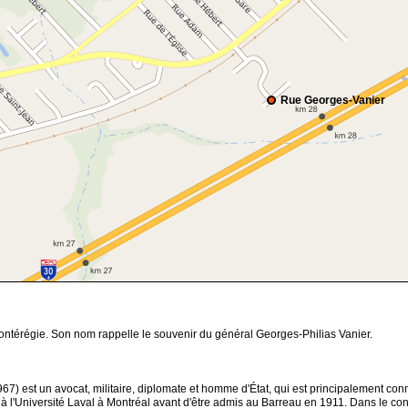
Rue Georges-Vanier
ntérégie. Son nom rappelle le souvenir du général Georges-Philias Vanier.
67) est un avocat, militaire, diplomate et homme d'État, qui est principalement co
t à l'Université Laval à Montréal avant d'être admis au Barreau en 1911. Dans le c