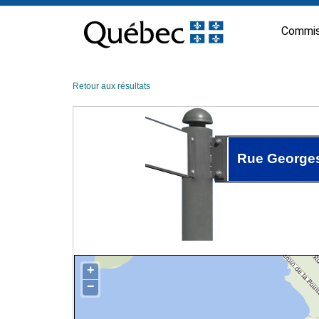
Passer
au
Commis
contenu
Retour aux résultats
Rue Georges
+
−