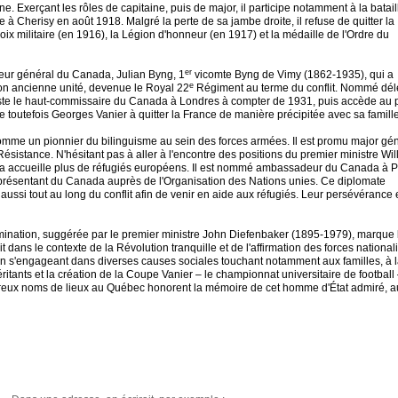
. Exerçant les rôles de capitaine, puis de major, il participe notamment à la batail
à Cherisy en août 1918. Malgré la perte de sa jambe droite, il refuse de quitter la
oix militaire (en 1916), la Légion d'honneur (en 1917) et la médaille de l'Ordre du
er
eur général du Canada, Julian Byng, 1
vicomte Byng de Vimy (1862-1935), qui a
e
on ancienne unité, devenue le Royal 22
Régiment au terme du conflit. Nommé dé
siste le haut-commissaire du Canada à Londres à compter de 1931, puis accède au 
outefois Georges Vanier à quitter la France de manière précipitée avec sa famille
omme un pionnier du bilinguisme au sein des forces armées. Il est promu major gé
istance. N'hésitant pas à aller à l'encontre des positions du premier ministre Wil
a accueille plus de réfugiés européens. Il est nommé ambassadeur du Canada à P
 représentant du Canada auprès de l'Organisation des Nations unies. Ce diplomate
ssi tout au long du conflit afin de venir en aide aux réfugiés. Leur persévérance 
mination, suggérée par le premier ministre John Diefenbaker (1895-1979), marque 
dans le contexte de la Révolution tranquille et de l'affirmation des forces national
n s'engageant dans diverses causes sociales touchant notamment aux familles, à 
ritants et la création de la Coupe Vanier – le championnat universitaire de football
reux noms de lieux au Québec honorent la mémoire de cet homme d'État admiré, a