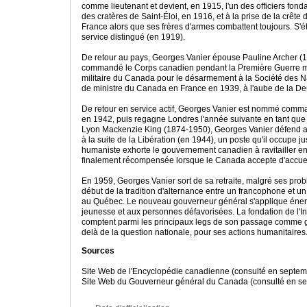
comme lieutenant et devient, en 1915, l'un des officiers fond
des cratères de Saint-Éloi, en 1916, et à la prise de la crêt
France alors que ses frères d'armes combattent toujours. S'ét
service distingué (en 1919).
De retour au pays, Georges Vanier épouse Pauline Archer (
commandé le Corps canadien pendant la Première Guerre mon
militaire du Canada pour le désarmement à la Société des N
de ministre du Canada en France en 1939, à l'aube de la Deu
De retour en service actif, Georges Vanier est nommé comman
en 1942, puis regagne Londres l'année suivante en tant que m
Lyon Mackenzie King (1874-1950), Georges Vanier défend ar
à la suite de la Libération (en 1944), un poste qu'il occupe
humaniste exhorte le gouvernement canadien à ravitailler en 
finalement récompensée lorsque le Canada accepte d'accuei
En 1959, Georges Vanier sort de sa retraite, malgré ses pr
début de la tradition d'alternance entre un francophone et un 
au Québec. Le nouveau gouverneur général s'applique énergi
jeunesse et aux personnes défavorisées. La fondation de l'Inst
comptent parmi les principaux legs de son passage comme g
delà de la question nationale, pour ses actions humanitaire
Sources
Site Web de l'Encyclopédie canadienne (consulté en septe
Site Web du Gouverneur général du Canada (consulté en s