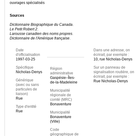
ouvrages spécialisés
Sources
Dictionnaire Biographique du Canada
.
Le Petit Robert 2
.
Larousse canadien des noms propres
.
Dictionnaire de l'Amérique française
.
Date
Dans une adresse, on
d'officialisation
écrirait, par exemple :
1997-03-25
10, rue Nicholas-Denys
Spécifique
Sur un panneau de
Région
Nicholas-Denys
signalisation routière, on
administrative
écrirait, par exemple :
Gaspésie–Îles-
Générique
Rue Nicholas-Denys
de-la-Madeleine
(avec ou sans
particules de
Municipalité
liaison)
régionale de
Rue
comté (MRC)
Bonaventure
Type d'entité
Rue
Municipalité
Bonaventure
(Ville)
Code
géographique de