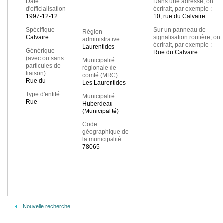
Date
Dans une adresse, on
d'officialisation
écrirait, par exemple :
1997-12-12
10, rue du Calvaire
Spécifique
Sur un panneau de
Région
Calvaire
signalisation routière, on
administrative
écrirait, par exemple :
Laurentides
Générique
Rue du Calvaire
(avec ou sans
Municipalité
particules de
régionale de
liaison)
comté (MRC)
Rue du
Les Laurentides
Type d'entité
Municipalité
Rue
Huberdeau
(Municipalité)
Code
géographique de
la municipalité
78065
Nouvelle recherche