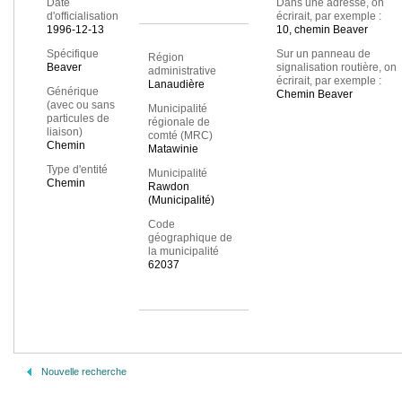
Date
Dans une adresse, on
d'officialisation
écrirait, par exemple :
1996-12-13
10, chemin Beaver
Spécifique
Sur un panneau de
Région
Beaver
signalisation routière, on
administrative
écrirait, par exemple :
Lanaudière
Générique
Chemin Beaver
(avec ou sans
Municipalité
particules de
régionale de
liaison)
comté (MRC)
Chemin
Matawinie
Type d'entité
Municipalité
Chemin
Rawdon
(Municipalité)
Code
géographique de
la municipalité
62037
Nouvelle recherche