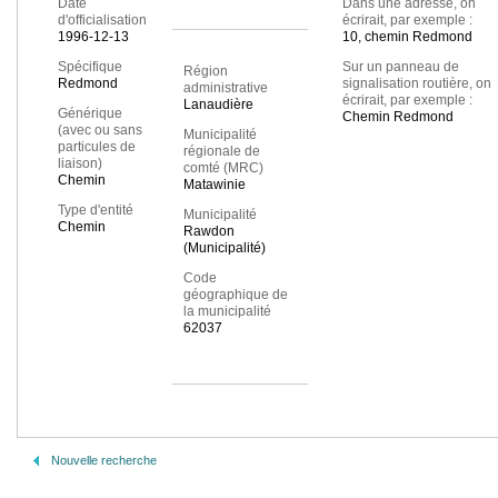
Date
Dans une adresse, on
d'officialisation
écrirait, par exemple :
1996-12-13
10, chemin Redmond
Spécifique
Sur un panneau de
Région
Redmond
signalisation routière, on
administrative
écrirait, par exemple :
Lanaudière
Générique
Chemin Redmond
(avec ou sans
Municipalité
particules de
régionale de
liaison)
comté (MRC)
Chemin
Matawinie
Type d'entité
Municipalité
Chemin
Rawdon
(Municipalité)
Code
géographique de
la municipalité
62037
Nouvelle recherche