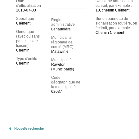
Date
Dans une adresse, on
d'officialisation
écrirait, par exemple :
2013-07-03
10, chemin Clément
Spécifique
Sur un panneau de
Région
Clément
signalisation routière, on
administrative
écrirait, par exemple :
Lanaudière
Générique
Chemin Clément
(avec ou sans
Municipalité
particules de
régionale de
liaison)
comté (MRC)
Chemin
Matawinie
Type d'entité
Municipalité
Chemin
Rawdon
(Municipalité)
Code
géographique de
la municipalité
62037
Nouvelle recherche