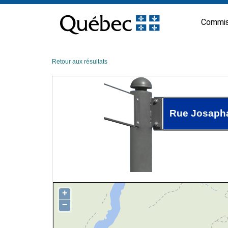
Passer
au
Commis
contenu
Retour aux résultats
Rue Josaph
+
−