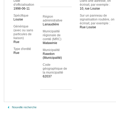
Date
Dans une adresse, on
d'officialisation
écrirait, par exemple :
1998-06-11
10, rue Louise
Spécifique
Sur un panneau de
Région
Louise
signalisation routière, on
administrative
écrirait, par exemple :
Lanaudière
Générique
Rue Louise
(avec ou sans
Municipalité
particules de
régionale de
liaison)
comté (MRC)
Rue
Matawinie
Type d'entité
Municipalité
Rue
Rawdon
(Municipalité)
Code
géographique de
la municipalité
62037
Nouvelle recherche