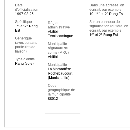
Date
Dans une adresse, on
d'officialisation
écrirait, par exemple :
er
e
1997-03-25
10, 1
-et-2
Rang Est
Spécifique
Sur un panneau de
Région
er
e
1
-et-2
Rang
signalisation routière, on
administrative
Est
écrirait, par exemple :
Abitibi-
er
e
1
-et-2
Rang Est
Témiscamingue
Générique
(avec ou sans
Municipalité
particules de
régionale de
liaison)
comté (MRC)
Abitibi
Type d'entité
Rang (voie)
Municipalité
La Morandière-
Rochebaucourt
(Municipalité)
Code
géographique de
la municipalité
88012