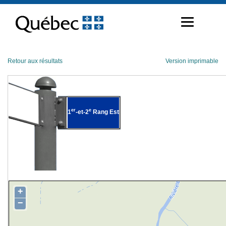
Passer
au
contenu
Retour aux résultats
Version imprimable
er
e
1
-et-2
Rang Est
+
−