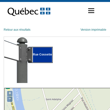
Passer
au
contenu
Retour aux résultats
Version imprimable
Rue Cossette
+
−