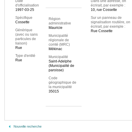
Date
Dans une adresse, on
d'officialisation
écrirait, par exemple :
1997-03-25
10, rue Cossette
Spécifique
Sur un panneau de
Région
Cossette
signalisation routière, on
administrative
écrirait, par exemple :
Mauricie
Générique
Rue Cossette
(avec ou sans
Municipalité
particules de
régionale de
liaison)
comté (MRC)
Rue
Mékinac
Type d'entité
Municipalité
Rue
Saint-Adelphe
(Municipalité de
paroisse)
Code
géographique de
la municipalité
35015
Nouvelle recherche