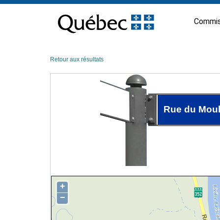
Passer
au
Commis
contenu
Retour aux résultats
Rue du Moul
+
−