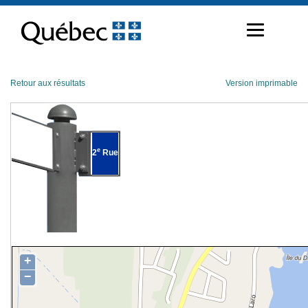
Passer
au
contenu
Retour aux résultats
Version imprimable
e
2
Rue
+
−