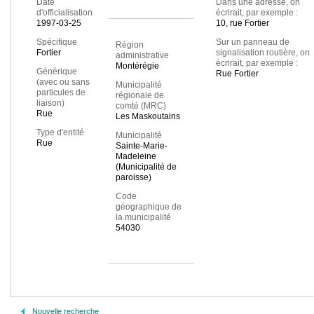
Date
Dans une adresse, on
d'officialisation
écrirait, par exemple :
1997-03-25
10, rue Fortier
Spécifique
Sur un panneau de
Région
Fortier
signalisation routière, on
administrative
écrirait, par exemple :
Montérégie
Générique
Rue Fortier
(avec ou sans
Municipalité
particules de
régionale de
liaison)
comté (MRC)
Rue
Les Maskoutains
Type d'entité
Municipalité
Rue
Sainte-Marie-
Madeleine
(Municipalité de
paroisse)
Code
géographique de
la municipalité
54030
Nouvelle recherche