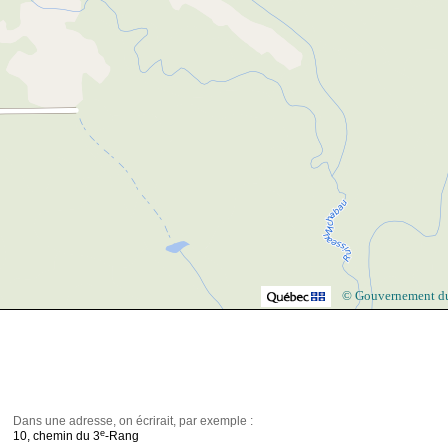
© Gouvernement d
Dans une adresse, on écrirait, par exemple :
e
10, chemin du 3
-Rang