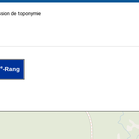
sion de toponymie
e
3
-Rang