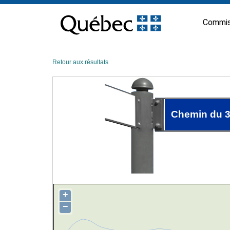
Passer
au
Commis
contenu
Retour aux résultats
Chemin du 
+
−