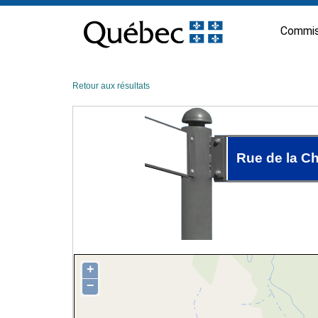
Passer
au
Commis
contenu
Retour aux résultats
Rue de la C
+
−