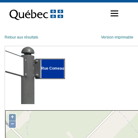
Passer
au
contenu
Retour aux résultats
Version imprimable
Rue Comeau
+
−