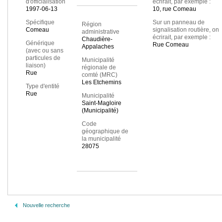
d'officialisation
écrirait, par exemple :
1997-06-13
10, rue Comeau
Spécifique
Sur un panneau de
Région
Comeau
signalisation routière, on
administrative
écrirait, par exemple :
Chaudière-
Générique
Rue Comeau
Appalaches
(avec ou sans
particules de
Municipalité
liaison)
régionale de
Rue
comté (MRC)
Les Etchemins
Type d'entité
Rue
Municipalité
Saint-Magloire
(Municipalité)
Code
géographique de
la municipalité
28075
Nouvelle recherche