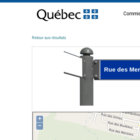
Passer
au
Commis
contenu
Retour aux résultats
Rue des Mer
+
−