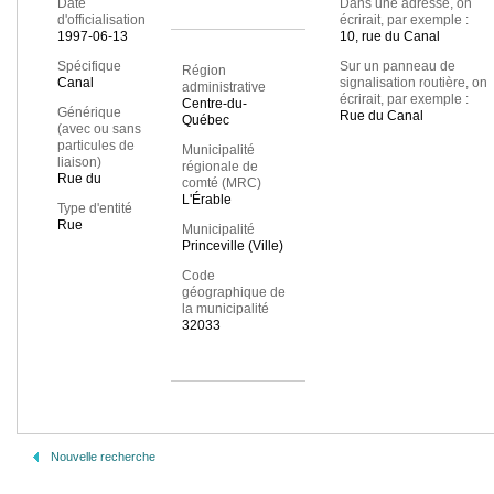
Date
Dans une adresse, on
d'officialisation
écrirait, par exemple :
1997-06-13
10, rue du Canal
Spécifique
Sur un panneau de
Région
Canal
signalisation routière, on
administrative
écrirait, par exemple :
Centre-du-
Générique
Rue du Canal
Québec
(avec ou sans
particules de
Municipalité
liaison)
régionale de
Rue du
comté (MRC)
L'Érable
Type d'entité
Rue
Municipalité
Princeville (Ville)
Code
géographique de
la municipalité
32033
Nouvelle recherche