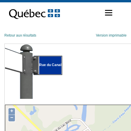
Passer
au
contenu
Retour aux résultats
Version imprimable
Rue du Canal
+
−