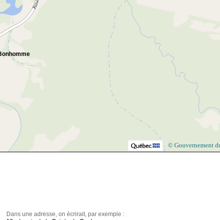
u-Bonhomme
© Gouvernement d
Dans une adresse, on écrirait, par exemple :