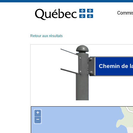
Passer
au
Commis
contenu
Retour aux résultats
Chemin de 
+
−