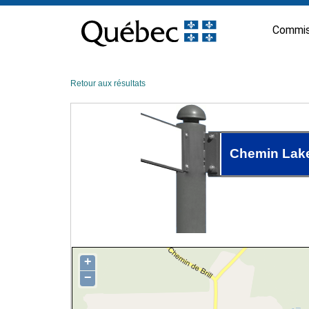
Passer
au
Commis
contenu
Retour aux résultats
Chemin Lak
+
−