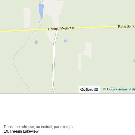
© Gouvernement d
Dans une adresse, on écrirait, par exemple :
10, chemin Lakeview