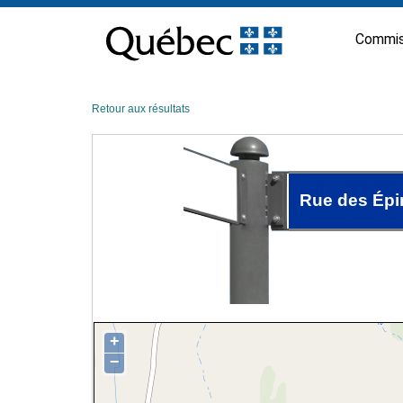
Passer
au
Commis
contenu
Retour aux résultats
Rue des Épi
+
−