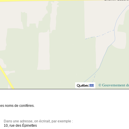
© Gouvernement d
des noms de conifères.
Dans une adresse, on écrirait, par exemple :
10, rue des Épinettes