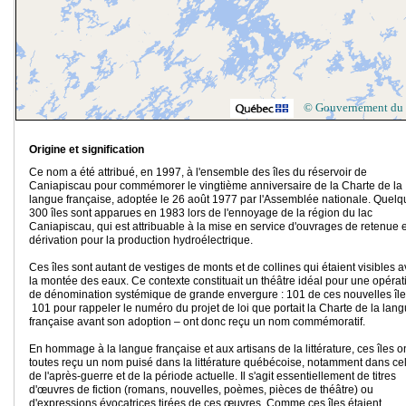
© Gouvernement du
Origine et signification
Ce nom a été attribué, en 1997, à l'ensemble des îles du réservoir de
Caniapiscau pour commémorer le vingtième anniversaire de la Charte de la
langue française, adoptée le 26 août 1977 par l'Assemblée nationale. Quelq
300 îles sont apparues en 1983 lors de l'ennoyage de la région du lac
Caniapiscau, qui est attribuable à la mise en service d'ouvrages de retenue 
dérivation pour la production hydroélectrique.
Ces îles sont autant de vestiges de monts et de collines qui étaient visibles a
la montée des eaux. Ce contexte constituait un théâtre idéal pour une opérat
de dénomination systémique de grande envergure : 101 de ces nouvelles île
101 pour rappeler le numéro du projet de loi que portait la Charte de la lan
française avant son adoption – ont donc reçu un nom commémoratif.
En hommage à la langue française et aux artisans de la littérature, ces îles o
toutes reçu un nom puisé dans la littérature québécoise, notamment dans cel
de l'après-guerre et de la période actuelle. Il s'agit essentiellement de titres
d'œuvres de fiction (romans, nouvelles, poèmes, pièces de théâtre) ou
d'expressions évocatrices tirées de ces œuvres. Comme ces îles étaient