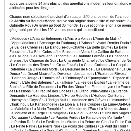
apparues à peine 14 ans plus tôt, des appellations modernes leur ont donc é
attribuées pour les désigner.
Chaque nom sélectionné provient d'un auteur différent. Le nom de l'archipel, 
Le Jardin au Bout du Monde
, trouve son origine dans le titre d'une nouvelle
Gabrielle Roy (
Un jardin au bout du monde,
1975) et donne le ton à ce poè
géographique. Voici les 101 vers ou noms qui le constituent :
L'Adidouce / L'Amante Éphémère / L'Ancre à Voiles / L'Ange du Matin /
L'Approxination / L'Archange du Faubourg / L'Arioso / L'Avant-Dernier Dodo /
Le Bal des Chenilles / La Banquise-qui-Chante / La Belle Brume / La Belle
Épouvante / La Bête Céleste / Le Brasier des Vents / Le Caillou de Barbarie
/La Calliope / Le Cavalier du Tricorne / La Chambre Fermée / Le Chant des
Sirènes / Le Chapeau du Soir / La Charpente Charnelle / Le Chevalier de N
/ Le Chuchotis des Rives / Le Cœur Éclaté / La Copie Carbone / La Coquille
Refermée / La Dalle des Morts / Le Déjeuner de Noël / La Démanche / La Dé
Douce / Le Désert Mauve / Le Déversoir des Larmes / L'École des Rêves /
L'Édredon Rouge / L'Emmitouflé / L'Enfirouapé / L'Épormyable / L'Espace d'
Destin / L'Été des Baleines / La Failloise / La Fée des Étoiles / La Femme de
Sable / La Fille de Personne / La Fin des Dieux / La Fleur de Lyse / Le Fraca
des Passions / La Fragilité des Choses / Le Grand Brûle-Veine / La Grande
Demande / Le Haut des Limbes / L'Herbe Rebelle / L'Horloge-Qui-Boite /
L'Incroyable Odyssée / L'Indigo Nuit / L'Indolence des Grèves / L'Insoumise /
L'Inuk Inouï / La Karizdondelle / Le Lion à la Tête Coupée / La Lune-Où-Il-Gèl
La Malebête / La Marie-Tempête / La Mémoire de l'Eau / Le Milieu du Jour /
La Mouette et le Large / La Neigerie / Le Nid du Silence / L'Oubli des Sages /
L'Ouragane / L'Oursiade / Le Paradis Perdu / Le Parapluie de Ma Tante /
Le Pardon Refusé / Le Pavillon des Miroirs / La Pelure de Ciel / La Petite Ext
/ La Petite Patrie / La Pierre Nue / Le Poids des Ombres / Le Pont du Froid /
La Porte du Songe / Le Portrait d'Intérieur / La Première Nocturne / Le Quatr