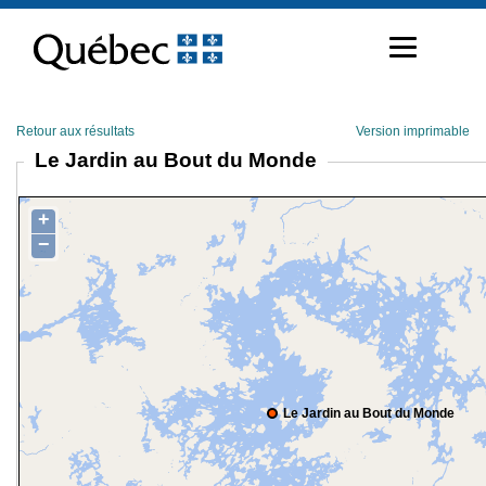
Passer
au
contenu
Retour aux résultats
Version imprimable
Le Jardin au Bout du Monde
+
−
Le Jardin au Bout du Monde