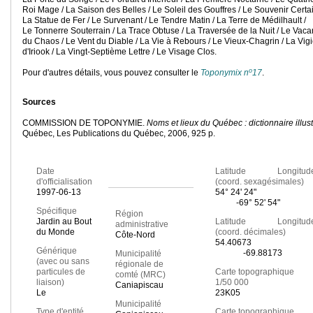
Roi Mage / La Saison des Belles / Le Soleil des Gouffres / Le Souvenir Certai
La Statue de Fer / Le Survenant / Le Tendre Matin / La Terre de Médilhault /
Le Tonnerre Souterrain / La Trace Obtuse / La Traversée de la Nuit / Le Vac
du Chaos / Le Vent du Diable / La Vie à Rebours / Le Vieux-Chagrin / La Vig
d'Iriook / La Vingt-Septième Lettre / Le Visage Clos.
o
Pour d'autres détails, vous pouvez consulter le
Toponymix n
17
.
Sources
COMMISSION DE TOPONYMIE.
Noms et lieux du Québec : dictionnaire illus
Québec, Les Publications du Québec, 2006, 925 p.
Date
Latitude Longitud
d'officialisation
(coord. sexagésimales)
1997-06-13
54° 24' 24"
-69° 52' 54"
Spécifique
Région
Jardin au Bout
Latitude Longitud
administrative
du Monde
(coord. décimales)
Côte-Nord
54.40673
Générique
-69.88173
Municipalité
(avec ou sans
régionale de
particules de
Carte topographique
comté (MRC)
liaison)
1/50 000
Caniapiscau
Le
23K05
Municipalité
Type d'entité
Carte topographique