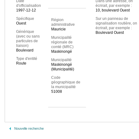
Date
Dans une adresse, on
d'officialisation
écrirait, par exemple :
1997-12-12
10, boulevard Ouest
Spécifique
Sur un panneau de
Région
Ouest
signalisation routière, on
administrative
écrirait, par exemple :
Mauricie
Générique
Boulevard Ouest
(avec ou sans
Municipalité
particules de
régionale de
liaison)
comté (MRC)
Boulevard
Maskinongé
Type d'entité
Municipalité
Route
Maskinongé
(Municipalité)
Code
géographique de
la municipalité
51008
Nouvelle recherche