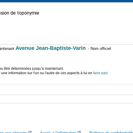
sion de toponymie
Avenue Jean-Baptiste-Varin
maintenant
- Nom officiel
t pu être déterminées jusqu’à maintenant.
ne information sur l'un ou l'autre de ces aspects à lui en
faire part
.
ces aux citoyens
Accès à l’information
Politique de confidentialit