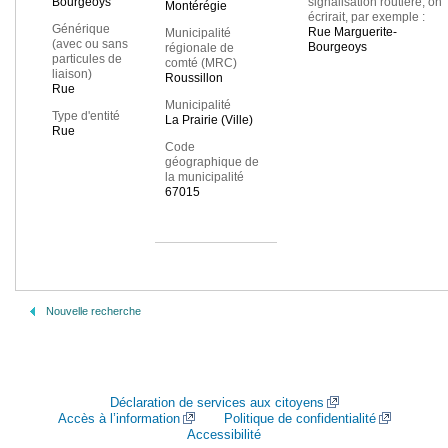
Bourgeoys
signalisation routière, on
Montérégie
écrirait, par exemple :
Générique
Rue Marguerite-
Municipalité
(avec ou sans
Bourgeoys
régionale de
particules de
comté (MRC)
liaison)
Roussillon
Rue
Municipalité
Type d'entité
La Prairie (Ville)
Rue
Code
géographique de
la municipalité
67015
Nouvelle recherche
Déclaration de services aux citoyens
Accès à l’information
Politique de confidentialité
Accessibilité