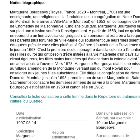
Notice biographique
Marguerite Bourgeoys (Troyes, France, 1620 – Montréal, 1700) est une
enseignante, une religieuse et la fondatrice de la congrégation de Notre-Da
de Montréal. Elle arrive à Ville-Marie (Montréal) en 1653, en compagnie de 
de Chomedey de Maisonneuve. Cinq ans plus tard, Marguerite Bourgeoys m
sur pied une mission vouée à l'enseignement. À partir de 1658, tout ce qu'ell
entreprend a un lien avec sa congrégation. Un pensionnat est créé à la requ
des parents plus fortunés de Ville-Marie qui souhaitent que leurs filles soient
éduquées près de chez elles plutôt qu'à Québec. L'ouvroir de la Providence v
le jour en 1663. C'est la première école ménagère dans la colonie à l'intenti
des Filles du roi qui ont besoin d'être initiées à la vie matérielle d'un pays au
climat rigoureux; les filles moins fortunées qui étaient dans la colonie avant 
ont aussi accès à l'ouvroir. Vers 1678, Marguerite Bourgeoys établit une miss
au village amérindien de la Montagne (versant sud du mont Royal) pour
enseigner aux jeunes filles autochtones. Elle dirige la congrégation de Notre
Dame de Montréal jusqu'en 1693, prend le nom de sœur Marguerite du Saint
Sacrement et consacre les dernières années de sa vie à la prière. Marguerit
Bourgeoys est béatifiée en 1950 et canonisée en 1982.
Consultez la fiche consacrée à cette femme dans le Répertoire du patrimoin
culturel du Québec.
Date
Dans une adresse, on
d'officialisation
écrirait, par exemple :
1997-08-14
10, rue Marguerite-
Bourgeoys
Spécifique
Région
Marguerite-
Sur un panneau de
administrative