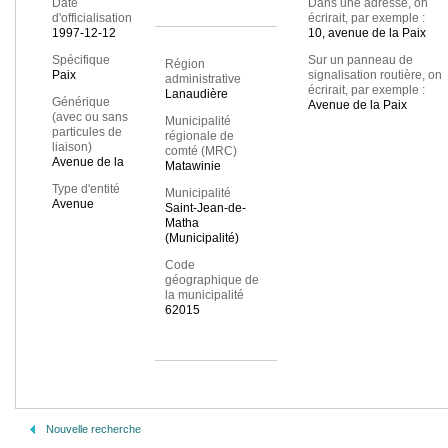
Date
Dans une adresse, on
d'officialisation
écrirait, par exemple :
1997-12-12
10, avenue de la Paix
Spécifique
Sur un panneau de
Région
Paix
signalisation routière, on
administrative
écrirait, par exemple :
Lanaudière
Générique
Avenue de la Paix
(avec ou sans
Municipalité
particules de
régionale de
liaison)
comté (MRC)
Avenue de la
Matawinie
Type d'entité
Municipalité
Avenue
Saint-Jean-de-
Matha
(Municipalité)
Code
géographique de
la municipalité
62015
Nouvelle recherche