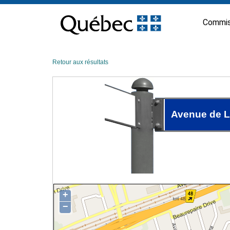
Passer
au
Commis
contenu
Retour aux résultats
Avenue de 
+
−