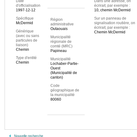
Date
Dans une adresse, on
d'officialisation
écrirait, par exemple :
1997-12-12
10, chemin McDermid
Spécifique
Sur un panneau de
Région
McDermid
signalisation routière, on
administrative
écrirait, par exemple :
Outaouais
Générique
Chemin McDermid
(avec ou sans
Municipalité
particules de
régionale de
liaison)
comté (MRC)
Chemin
Papineau
Type d'entité
Municipalité
Chemin
Lochaber-Partie-
Ouest
(Municipalité de
canton)
Code
géographique de
la municipalité
80060
Nouvelle recherche