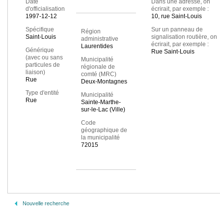
Date
Dans une adresse, on
d'officialisation
écrirait, par exemple :
1997-12-12
10, rue Saint-Louis
Spécifique
Sur un panneau de
Région
Saint-Louis
signalisation routière, on
administrative
écrirait, par exemple :
Laurentides
Générique
Rue Saint-Louis
(avec ou sans
Municipalité
particules de
régionale de
liaison)
comté (MRC)
Rue
Deux-Montagnes
Type d'entité
Municipalité
Rue
Sainte-Marthe-
sur-le-Lac (Ville)
Code
géographique de
la municipalité
72015
Nouvelle recherche