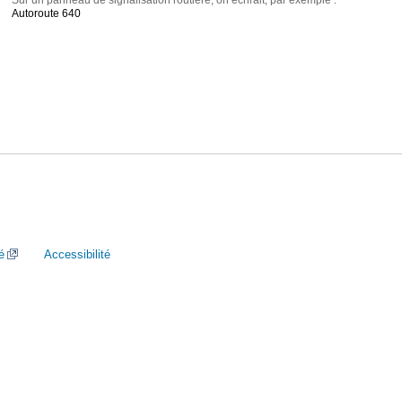
Sur un panneau de signalisation routière, on écrirait, par exemple :
Autoroute 640
é
Accessibilité