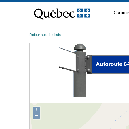
Passer
au
Commis
contenu
Retour aux résultats
Autoroute 6
+
−