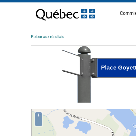
Passer
au
Commis
contenu
Retour aux résultats
Place Goyet
+
−