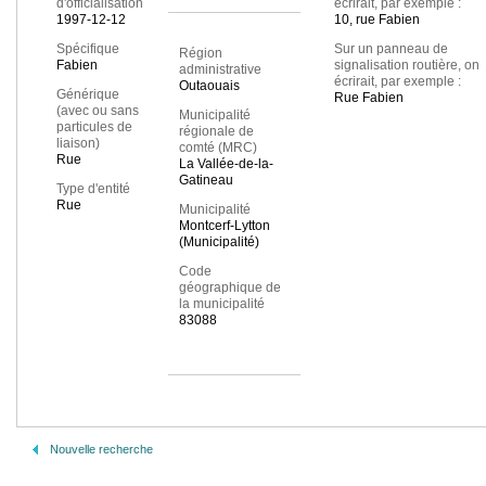
d'officialisation
écrirait, par exemple :
1997-12-12
10, rue Fabien
Spécifique
Sur un panneau de
Région
Fabien
signalisation routière, on
administrative
écrirait, par exemple :
Outaouais
Générique
Rue Fabien
(avec ou sans
Municipalité
particules de
régionale de
liaison)
comté (MRC)
Rue
La Vallée-de-la-
Gatineau
Type d'entité
Rue
Municipalité
Montcerf-Lytton
(Municipalité)
Code
géographique de
la municipalité
83088
Nouvelle recherche